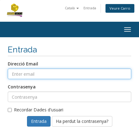
Català
Entrada
Veure Carro
Togg
navig
Entrada
Direcció Email
Contrasenya
Recordar Dades d'usuari
Ha perdut la contrasenya?