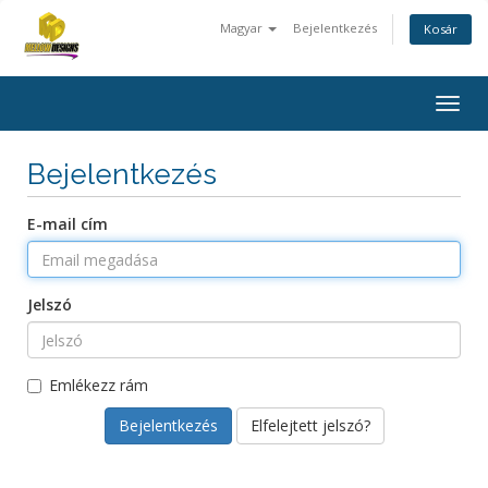
Magyar
Bejelentkezés
Kosár
Togg
navig
Bejelentkezés
E-mail cím
Jelszó
Emlékezz rám
Elfelejtett jelszó?