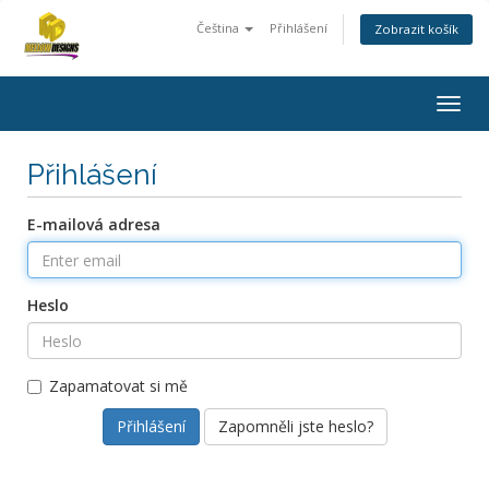
Čeština
Přihlášení
Zobrazit košík
Togg
navig
Přihlášení
E-mailová adresa
Heslo
Zapamatovat si mě
Zapomněli jste heslo?