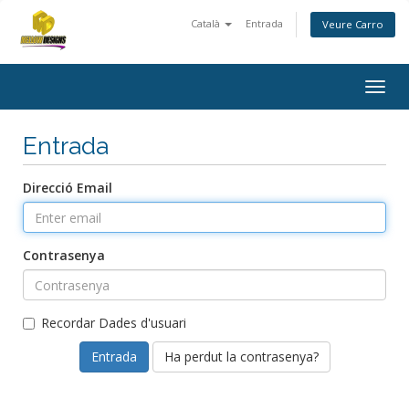
Català
Entrada
Veure Carro
Togg
navig
Entrada
Direcció Email
Contrasenya
Recordar Dades d'usuari
Ha perdut la contrasenya?