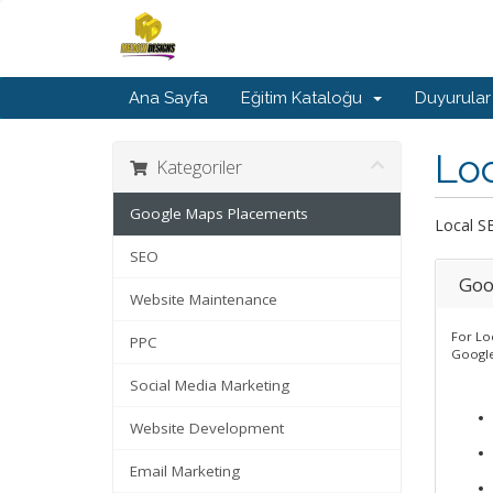
Ana Sayfa
Eğitim Kataloğu
Duyurular
Lo
Kategoriler
Google Maps Placements
Local S
SEO
Goo
Website Maintenance
For Lo
PPC
Google
Social Media Marketing
Website Development
Email Marketing