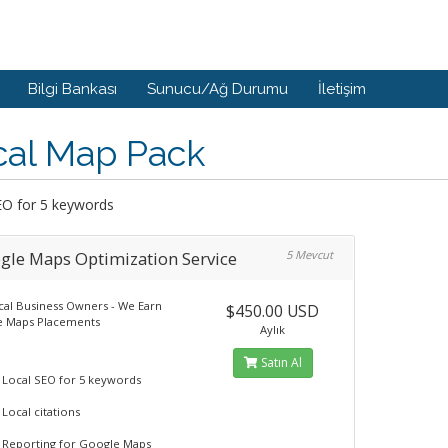
Bilgi Bankası
Sunucu/Ağ Durumu
İletişim
cal Map Pack
EO for 5 keywords
gle Maps Optimization Service
5 Mevcut
cal Business Owners - We Earn
$450.00 USD
 Maps Placements
Aylık
Satın Al
Local SEO for 5 keywords
Local citations
Reporting for Google Maps