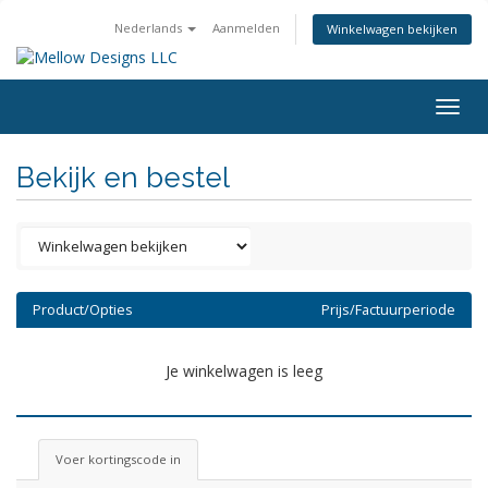
Nederlands
Aanmelden
Winkelwagen bekijken
Togg
navig
Bekijk en bestel
Product/Opties
Prijs/Factuurperiode
Je winkelwagen is leeg
Voer kortingscode in