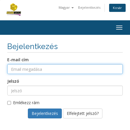
Magyar
Bejelentkezés
Kosár
Togg
navig
Bejelentkezés
E-mail cím
Jelszó
Emlékezz rám
Elfelejtett jelszó?