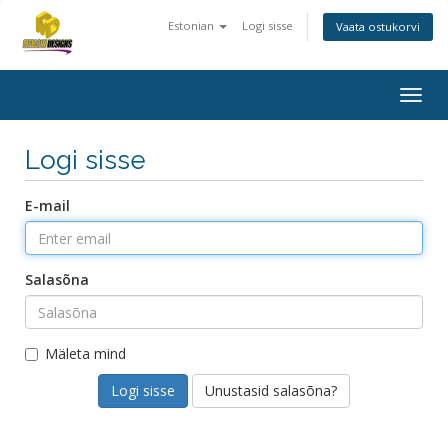
Estonian
Logi sisse
Vaata ostukorvi
Togg
navig
Logi sisse
E-mail
Salasõna
Mäleta mind
Unustasid salasõna?