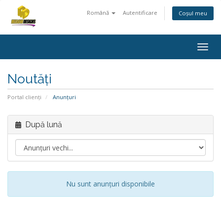
Română
Autentificare
Coșul meu
Togg
navig
Noutăți
Portal clienți
Anunțuri
După lună
Nu sunt anunțuri disponibile