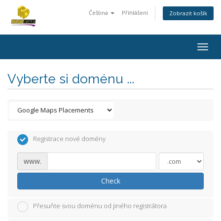
Čeština
Přihlášení
Zobrazit košík
Togg
navig
Vyberte si doménu ...
Registrace nové domény
www.
Check
Přesuňte svou doménu od jiného registrátora