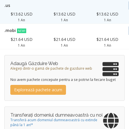
.us
$13.62 USD
$13.62 USD
$13.62 USD
1 An
1 An
1 An
.mobi
NEW!
$21.64 USD
$21.64 USD
$21.64 USD
1 An
1 An
1 An
Adaugă Găzduire Web
Alegeți dintr-o gamă de pachete de gazduire web
Noi avem pachete concepute pentru a se potrivi la fiecare buget
Explorează pachete acum
Transferați domeniul dumneavoastră cu noi
Transferă acum domeniul dumneavoastră cu extinde
până la 1 an!*