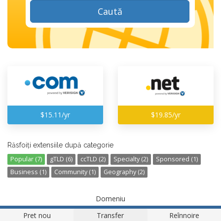
Caută
$15.11/yr
$19.85/yr
Răsfoiți extensiile după categorie
Popular (7)
gTLD (6)
ccTLD (2)
Specialty (2)
Sponsored (1)
Business (1)
Community (1)
Geography (2)
Domeniu
Pret nou
Transfer
Reînnoire